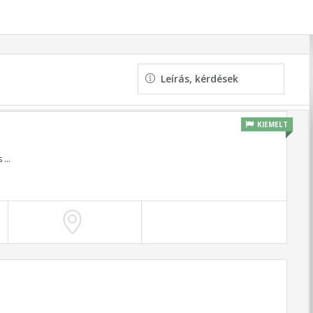
Leírás, kérdések
KIEMELT
s
...