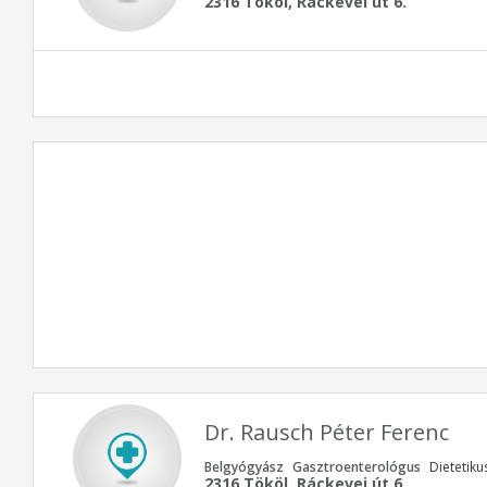
2316 Tököl, Ráckevei út 6.
Dr. Rausch Péter Ferenc
Belgyógyász
Gasztroenterológus
Dietetiku
2316 Tököl, Ráckevei út 6.