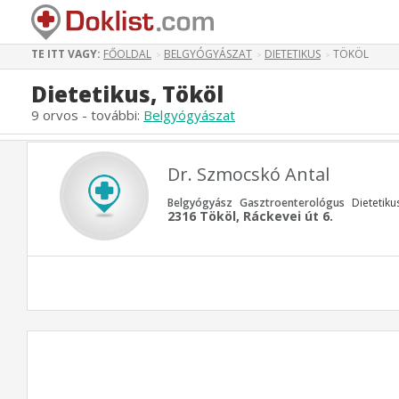
TE ITT VAGY:
FŐOLDAL
BELGYÓGYÁSZAT
DIETETIKUS
TÖKÖL
>
>
>
Dietetikus, Tököl
9 orvos - további:
Belgyógyászat
Dr. Szmocskó Antal
Belgyógyász
Gasztroenterológus
Dietetiku
2316 Tököl, Ráckevei út 6.